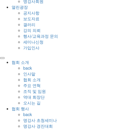
명강사회원
열린광장
공지사항
보도자료
갤러리
강의 의뢰
행사/교육과정 문의
세미나신청
가입인사
협회 소개
back
인사말
협회 소개
주요 연혁
조직 및 임원
역대 회장단
오시는 길
협회 행사
back
명강사 초청세미나
명강사 경진대회