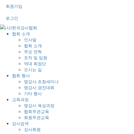
회원가입
로그인
협회 소개
인사말
협회 소개
주요 연혁
조직 및 임원
역대 회장단
오시는 길
협회 행사
명강사 초청세미나
명강사 경진대회
기타 행사
교육과정
명강사 육성과정
협회주관교육
회원주관교육
강사검색
강사회원