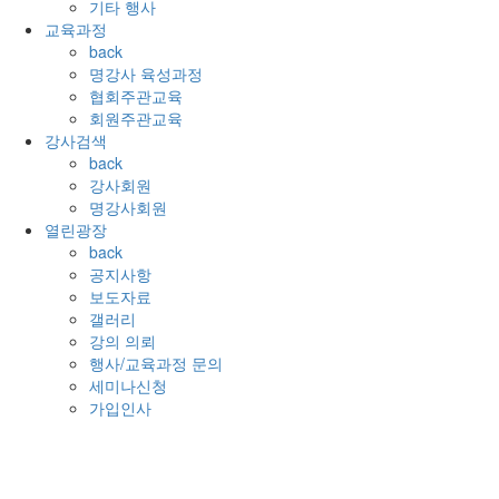
기타 행사
교육과정
back
명강사 육성과정
협회주관교육
회원주관교육
강사검색
back
강사회원
명강사회원
열린광장
back
공지사항
보도자료
갤러리
강의 의뢰
행사/교육과정 문의
세미나신청
가입인사