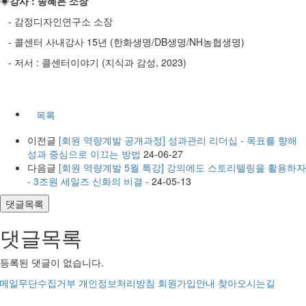
◈
강사 : 송혜은 소장
- 감정디자인연구소 소장
- 콜센터 사내강사 15년 (한화생명/DB생명/NH농협생명)
- 저서 : 콜센터이야기 (지식과 감성, 2023)
목록
이전글
[회원 역량계발 공개과정] 성과관리 리더십 - 목표를 향해
성과 중심으로 이끄는 방법
24-06-27
다음글
[회원 역량계발 5월 특강] 강의에도 스토리텔링을 활용하자
- 3조원 세일즈 신화의 비결 -
24-05-13
댓글목록
댓글목록
등록된 댓글이 없습니다.
메일무단수집거부
개인정보처리방침
회원가입안내
찾아오시는길