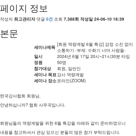
페이지 정보
작성자
최고관리자
댓글
0건
조회
7,388회
작성일
24-06-10 18:39
본문
[회원 역량계발 6월 특강] 감정 소진 없이
세미나제목
소통하기 -부제: 수화기 너머 사람들-
일시
2024년 6월 17일 20시~21시30분 타임
정원
50명
참가대상
회원, 일반인
세미나 목표
강사 역량계발
세미나 장소
온라인(ZOOM)
한국강사협회 회원님.
안녕하십니까? 협회 사무국입니다.
회원님들의 역량계발을 위한 6월 특강을 아래와 같이 준비하였으니
내용을 참고하셔서 관심 있으신 분들의 많은 참가 부탁드립니다.