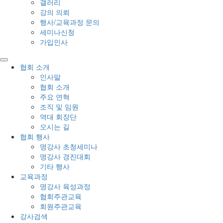
갤러리
강의 의뢰
행사/교육과정 문의
세미나신청
가입인사
협회 소개
인사말
협회 소개
주요 연혁
조직 및 임원
역대 회장단
오시는 길
협회 행사
명강사 초청세미나
명강사 경진대회
기타 행사
교육과정
명강사 육성과정
협회주관교육
회원주관교육
강사검색