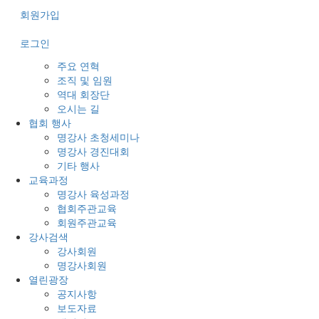
회원가입
로그인
주요 연혁
조직 및 임원
역대 회장단
오시는 길
협회 행사
명강사 초청세미나
명강사 경진대회
기타 행사
교육과정
명강사 육성과정
협회주관교육
회원주관교육
강사검색
강사회원
명강사회원
열린광장
공지사항
보도자료