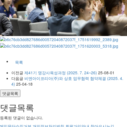
목록
이전글
제41기 명강사육성과정 (2025. 7. 24~26)
25-08-01
다음글
비엔아이코리아(주)와 상호 업무협력 협약체결 (2025. 4.
4)
25-04-18
댓글목록
댓글목록
등록된 댓글이 없습니다.
메일무단수집거부
개인정보처리방침
회원가입안내
찾아오시는길