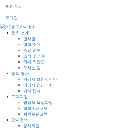
회원가입
로그인
협회 소개
인사말
협회 소개
주요 연혁
조직 및 임원
역대 회장단
오시는 길
협회 행사
명강사 초청세미나
명강사 경진대회
기타 행사
교육과정
명강사 육성과정
협회주관교육
회원주관교육
강사검색
강사회원