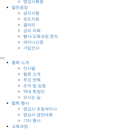
명강사회원
열린광장
공지사항
보도자료
갤러리
강의 의뢰
행사/교육과정 문의
세미나신청
가입인사
협회 소개
인사말
협회 소개
주요 연혁
조직 및 임원
역대 회장단
오시는 길
협회 행사
명강사 초청세미나
명강사 경진대회
기타 행사
교육과정