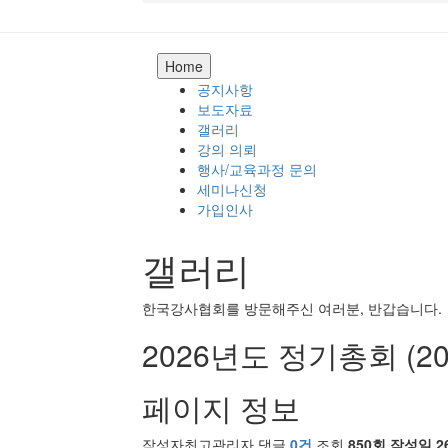
Home
공지사항
보도자료
갤러리
강의 의뢰
행사/교육과정 문의
세미나신청
가입인사
갤러리
한국강사협회를 방문해주신 여러분, 반갑습니다.
2026년도 정기총회 (202
페이지 정보
작성자
최고관리자
댓글
0건
조회
850회
작성일
26