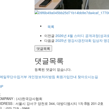
목록
이전글
2026년 4월 스터디 공개과정(성과로 
다음글
2025년 명강사경진대회 입상자 명강사패
댓글목록
댓글목록
등록된 댓글이 없습니다.
메일무단수집거부
개인정보처리방침
회원가입안내
찾아오시는길
OP
OMPANY : (사)한국강사협회
DDRESS : 서울시 강서구 양천로 344, 대방디엠시티 1차 B동 201-2호
L : (02) 719 - 0966