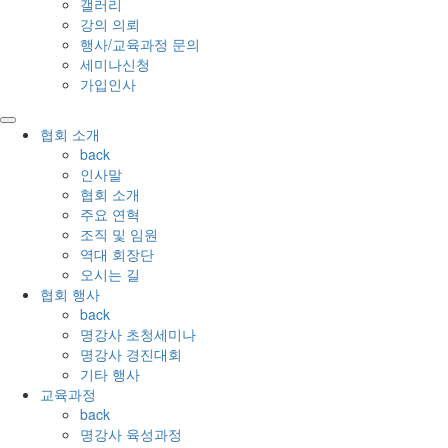
갤러리
강의 의뢰
행사/교육과정 문의
세미나신청
가입인사
협회 소개
back
인사말
협회 소개
주요 연혁
조직 및 임원
역대 회장단
오시는 길
협회 행사
back
명강사 초청세미나
명강사 경진대회
기타 행사
교육과정
back
명강사 육성과정