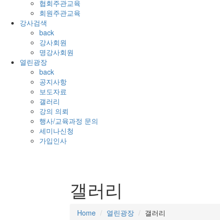
협회주관교육
회원주관교육
강사검색
back
강사회원
명강사회원
열린광장
back
공지사항
보도자료
갤러리
강의 의뢰
행사/교육과정 문의
세미나신청
가입인사
갤러리
Home
열린광장
갤러리