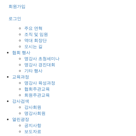
회원가입
로그인
주요 연혁
조직 및 임원
역대 회장단
오시는 길
협회 행사
명강사 초청세미나
명강사 경진대회
기타 행사
교육과정
명강사 육성과정
협회주관교육
회원주관교육
강사검색
강사회원
명강사회원
열린광장
공지사항
보도자료