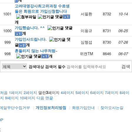
1
고려대명강사최고위과정 수료생
들은 회원으로 가입신청합니다
1001
서필환
8732
10-14
댓글
+ 1
개
가입했습니다. ^^
댓글
1000
이용규
8731
06-25
개
+ 1
가입인사드립니다.
댓
999
심형섭
8730
07-28
글
개
+ 2
흔들리지 않는 나무처럼~
998
위캔TM
8646
06-07
댓글
개
+ 1
검색
검색대상
검색어
필수
처음
1
페이지
2
페이지
열린
3
페이지
4
페이지
5
페이지
6
페이지
7
페이지
8
페이
지
9
페이지
10
페이지
다음
맨끝
메일무단수집거부
개인정보처리방침
회원가입안내
찾아오시는길
OP