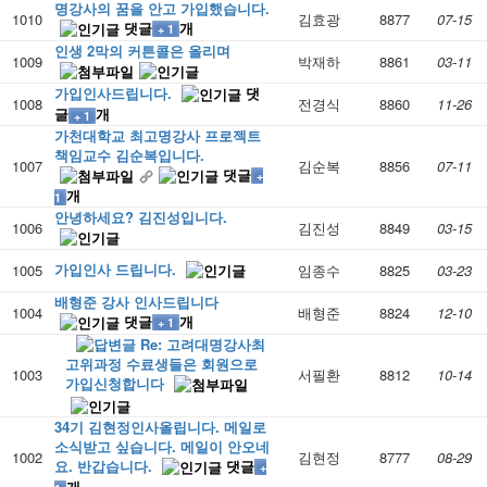
명강사의 꿈을 안고 가입했습니다.
1010
김효광
8877
07-15
댓글
개
+ 1
인생 2막의 커튼콜은 올리며
1009
박재하
8861
03-11
가입인사드립니다.
댓
1008
전경식
8860
11-26
글
개
+ 1
가천대학교 최고명강사 프로젝트
책임교수 김순복입니다.
1007
김순복
8856
07-11
댓글
+
개
1
안녕하세요? 김진성입니다.
1006
김진성
8849
03-15
가입인사 드립니다.
1005
임종수
8825
03-23
배형준 강사 인사드립니다
1004
배형준
8824
12-10
댓글
개
+ 1
Re: 고려대명강사최
고위과정 수료생들은 회원으로
1003
서필환
8812
10-14
가입신청합니다
34기 김현정인사올립니다. 메일로
소식받고 싶습니다. 메일이 안오네
1002
김현정
8777
08-29
요. 반갑습니다.
댓글
+
개