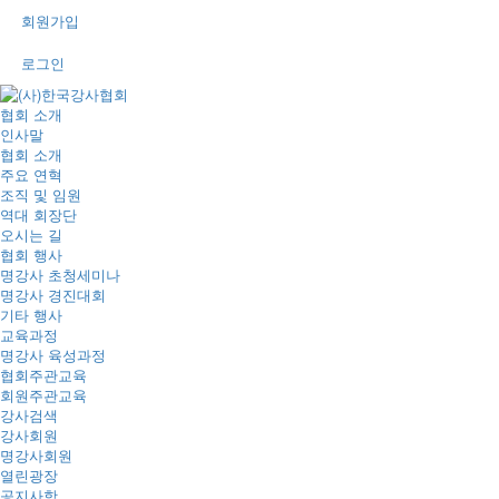
회원가입
로그인
협회 소개
인사말
협회 소개
주요 연혁
조직 및 임원
역대 회장단
오시는 길
협회 행사
명강사 초청세미나
명강사 경진대회
기타 행사
교육과정
명강사 육성과정
협회주관교육
회원주관교육
강사검색
강사회원
명강사회원
열린광장
공지사항