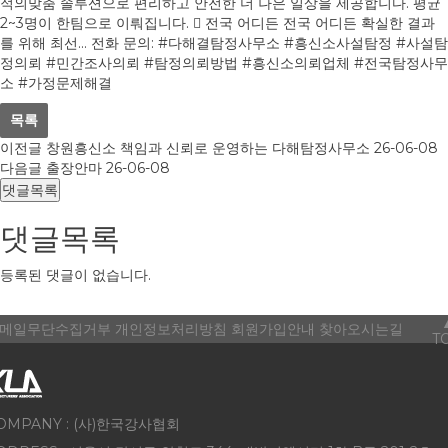
적의맞춤 솔루션으로 편리하고 안전한 더 나은 일상을 제공합니다. 평균
2~3명이 한팀으로 이뤄집니다.  전국 어디든 전국 어디든 확실한 결과
를 위해 최선... 전화 문의: #다해결탐정사무소 #흥신소사설탐정 #사설탐
정의뢰 #민간조사의뢰 #탐정의뢰방법 #흥신소의뢰업체 #전국탐정사무
소 #가정문제해결
목록
이전글
창원흥신소 책임과 신뢰로 운영하는 다해탐정사무소
26-06-08
다음글
출장안마
26-06-08
댓글목록
댓글목록
등록된 댓글이 없습니다.
메일무단수집거부
개인정보처리방침
회원가입안내
찾아오시는길
T
OMPANY : (사)한국강사협회