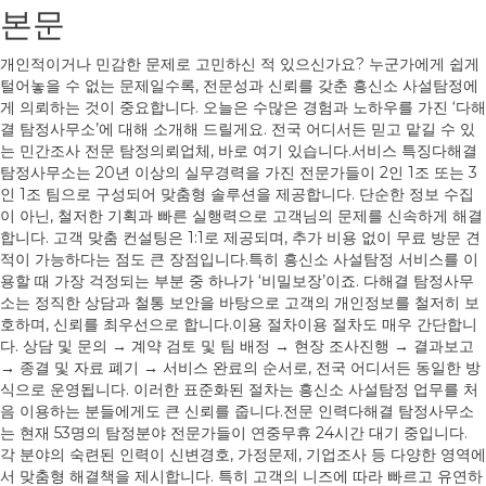
본문
개인적이거나 민감한 문제로 고민하신 적 있으신가요? 누군가에게 쉽게
털어놓을 수 없는 문제일수록, 전문성과 신뢰를 갖춘
흥신소
사설탐정에
게 의뢰하는 것이 중요합니다. 오늘은 수많은 경험과 노하우를 가진 ‘다해
결 탐정사무소’에 대해 소개해 드릴게요. 전국 어디서든 믿고 맡길 수 있
는 민간조사 전문 탐정의뢰업체, 바로 여기 있습니다.서비스 특징다해결
탐정사무소는 20년 이상의 실무경력을 가진 전문가들이 2인 1조 또는 3
인 1조 팀으로 구성되어 맞춤형 솔루션을 제공합니다. 단순한 정보 수집
이 아닌, 철저한 기획과 빠른 실행력으로 고객님의 문제를 신속하게 해결
합니다. 고객 맞춤 컨설팅은 1:1로 제공되며, 추가 비용 없이 무료 방문 견
적이 가능하다는 점도 큰 장점입니다.특히
흥신소
사설탐정 서비스를 이
용할 때 가장 걱정되는 부분 중 하나가 ‘비밀보장’이죠. 다해결 탐정사무
소는 정직한 상담과 철통 보안을 바탕으로 고객의 개인정보를 철저히 보
호하며, 신뢰를 최우선으로 합니다.​이용 절차이용 절차도 매우 간단합니
다. 상담 및 문의 → 계약 검토 및 팀 배정 → 현장 조사진행 → 결과보고
→ 종결 및 자료 폐기 → 서비스 완료의 순서로, 전국 어디서든 동일한 방
식으로 운영됩니다. 이러한 표준화된 절차는
흥신소
사설탐정 업무를 처
음 이용하는 분들에게도 큰 신뢰를 줍니다.​전문 인력다해결 탐정사무소
는 현재 53명의 탐정분야 전문가들이 연중무휴 24시간 대기 중입니다.
각 분야의 숙련된 인력이 신변경호, 가정문제, 기업조사 등 다양한 영역에
서 맞춤형 해결책을 제시합니다. 특히 고객의 니즈에 따라 빠르고 유연하