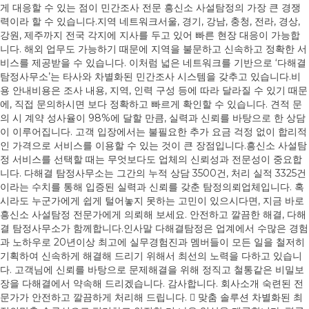
게 대응할 수 있는 점이 민간조사 전문
흥신소
사설탐정의 가장 큰 경쟁
력이라 할 수 있습니다.​지역 네트워크서울, 경기, 강남, 충청, 전라, 경상,
강원, 제주까지 전국 각지에 지사를 두고 있어 빠른 현장 대응이 가능합
니다. 해외 업무도 가능하기 때문에 지역을 불문하고 신속하고 정확한 서
비스를 제공받을 수 있습니다. 이처럼 넓은 네트워크를 기반으로 ‘다해결
탐정사무소’는 타사와 차별화된 민간조사 시스템을 갖추고 있습니다.​비
용 안내비용은 조사 내용, 지역, 인력 구성 등에 따라 달라질 수 있기 때문
에, 직접 문의하시면 보다 정확하고 빠르게 확인할 수 있습니다. 견적 문
의 시 계약 성사율이 98%에 달할 만큼, 실력과 신뢰를 바탕으로 한 상담
이 이루어집니다. 고객 입장에서는 불필요한 추가 요금 걱정 없이 합리적
인 가격으로 서비스를 이용할 수 있는 것이 큰 장점입니다.​흥신소 사설탐
정 서비스를 선택할 때는 무엇보다도 업체의 신뢰성과 전문성이 중요합
니다. 다해결 탐정사무소는 그간의 누적 상담 3500건, 처리 실적 3325건
이라는 수치를 통해 입증된 실력과 신뢰를 갖춘 탐정의뢰업체입니다. 혹
시라도 누군가에게 쉽게 털어놓지 못하는 고민이 있으시다면, 지금 바로
흥신소
사설탐정 전문가에게 의뢰해 보세요. 안전하고 깔끔한 해결, 다해
결 탐정사무소가 함께합니다.​인사말 다해결탐정은 업계에서 수많은 경험
과 노하우로 20년이상 최고에 실무경험진과 멤버들이 모든 일을 철저히
기획하여 신속하게 해결해 드리기 위해서 최선의 노력을 다하고 있습니
다. 고객님에 신뢰를 바탕으로 문제해결을 위해 정직고 철통같은 비밀보
장을 다해결에서 약속해 드리겠습니다. 감사합니다. 회사소개 숙련된 전
문가가 안전하고 깔끔하게 처리해 드립니다.  맞춤 솔루션 차별화된 최