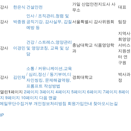
가일 산업안전지도사 사
강사
한은식
건설안전
대표
무소
인사 / 조직관리,청렴 및
강사
박종원
공직기강, 감사실무, 갑질
서울특별시 감사위원회
팀장
예방 등
지역사
회영양
건강 / 스트레스,영양관리
충남대학교 식품영양학
서비스
강사
이경민
및 영양코칭, 교육 및 상
과
지원센
담
터 연
구원
소통 / 커뮤니케이션,교육
/ 심리,정신 / 동기부여,디
박사과
강사
김민채
경희대학교
자인씽킹, 문제해결역량,
정
프롬프트 작성방법
열린
1
페이지
2
페이지
3
페이지
4
페이지
5
페이지
6
페이지
7
페이지
8
페이
지
9
페이지
10
페이지
다음
맨끝
메일무단수집거부
개인정보처리방침
회원가입안내
찾아오시는길
OP