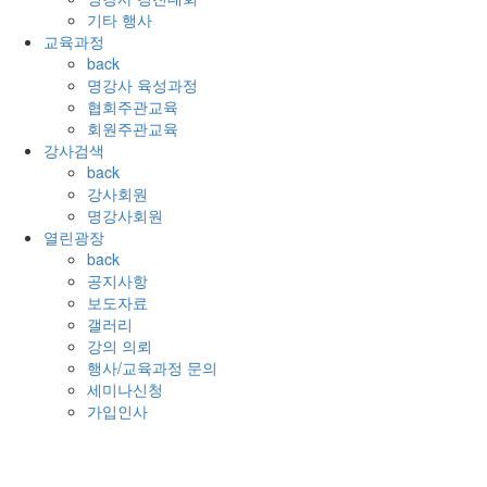
기타 행사
교육과정
back
명강사 육성과정
협회주관교육
회원주관교육
강사검색
back
강사회원
명강사회원
열린광장
back
공지사항
보도자료
갤러리
강의 의뢰
행사/교육과정 문의
세미나신청
가입인사