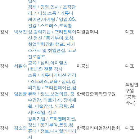
입시
경제 / 경영,인사 / 조직관
리,리더십,소통 / 커뮤니
케이션,마케팅 / 영업,CS,
건강 / 스트레스,조직활
강사
박서진
성,강의기법 / 프리젠테이
다원컴퍼니
대표
션,정신 / 동기부여,코칭,
취업역량강화 캠프, 자기
소개서 및 취업면접, 고교
진로캠프
교육 / 심리,아이엘츠
강사
서필수
아공신
대표
(IELTS) 전문 강사
소통 / 커뮤니케이션,건강
/ 스트레스,교육 / 심리,강
책임연
의기법 / 프리젠테이션,컴
구원
강사
임현균
퓨터 / 정보,보건의료, 장
한국표준과학연구원
(공학
수건강, 의료기기, 장애재
박사)
활, 미술감상, 뇌공학, AI
시대직업, 진로
강의기법 / 프리젠테이션,
정신 / 동기부여,코칭,컴
강사
김소연
한국프리미엄강사협회
대표
퓨터 / 정보,디지털리터러
시