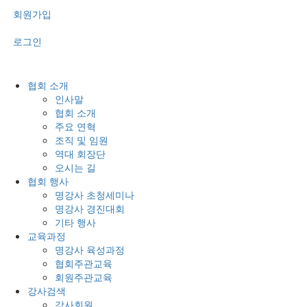
회원가입
로그인
협회 소개
인사말
협회 소개
주요 연혁
조직 및 임원
역대 회장단
오시는 길
협회 행사
명강사 초청세미나
명강사 경진대회
기타 행사
교육과정
명강사 육성과정
협회주관교육
회원주관교육
강사검색
강사회원