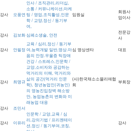
인사 / 조직관리,리더십,
소통 / 커뮤니케이션,마케
회원사
강사
오풍연
팅 / 영업,조직활성,인문
임원실
업이사
학 / 교양,정신 / 동기부
여,
전문강
강사
김보화
심폐소생술, 안전
사
교육 / 심리,정신 / 동기부
강사
안필정
여,능력개발 일반,명상.마
심 명상센타
대표
음의 안정.우울증 틱장애
건강 / 스트레스,인문학 /
교양,소비자와 공감하는
먹거리의 이해, 먹거리와
삶의 공간(먹거리 인문
(사)한국채소소믈리애협
강사
최명규
부회장
학), 청년농업인(귀농인)
회
의 영농진입장벽 해소방
안, 농업농촌의 변화와 미
래농업 대응
강사
조민서
인문학 / 교양,교육 / 심
리,강의기법 / 프리젠테이
강사
이유리
강사
션,정신 / 동기부여,코칭,