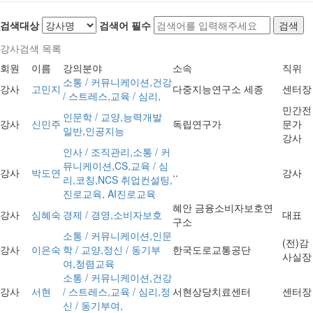
검색대상
검색어
필수
검색
강사검색 목록
회원
이름
강의분야
소속
직위
소통 / 커뮤니케이션,건강
강사
고민지
다중지능연구소 세종
센터장
/ 스트레스,교육 / 심리,
민간전
인문학 / 교양,능력개발
강사
신민주
독립연구가
문가
일반,인공지능
강사
인사 / 조직관리,소통 / 커
뮤니케이션,CS,교육 / 심
강사
박도연
..
강사
리,코칭,NCS 취업컨설팅,
진로교육, AI진로교육
혜안 금융소비자보호연
강사
심혜숙
경제 / 경영,소비자보호
대표
구소
소통 / 커뮤니케이션,인문
(전)감
강사
이은숙
학 / 교양,정신 / 동기부
한국도로교통공단
사실장
여,청렴교육
소통 / 커뮤니케이션,건강
강사
서현
/ 스트레스,교육 / 심리,정
서현상당치료센터
센터장
신 / 동기부여,